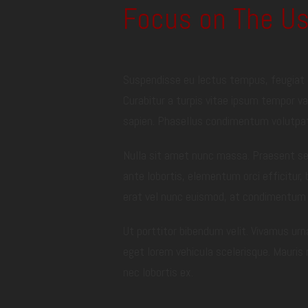
Focus on The Us
Suspendisse eu lectus tempus, feugiat e
Curabitur a turpis vitae ipsum tempor va
sapien. Phasellus condimentum volutpat 
Nulla sit amet nunc massa. Praesent sed e
ante lobortis, elementum orci efficitur,
erat vel nunc euismod, at condimentum tu
Ut porttitor bibendum velit. Vivamus urn
eget lorem vehicula scelerisque. Mauris 
nec lobortis ex.