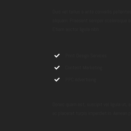
Duis vel tellus a ante convallis pellent
aliquam. Praesent semper scelerisque ac
Etiam auctor ligula nibh.
Print Design Services
Content Marketing
PPC Advertising
Donec quam est, suscipit vel ligula ut, a
ac placerat turpis imperdiet in. Aenean 