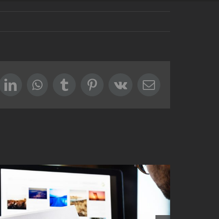
ok
itter
LinkedIn
WhatsApp
Tumblr
Pinterest
Vk
Correo
electrónico