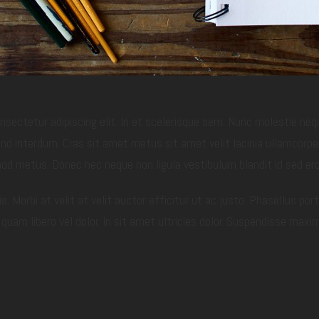
sectetur adipiscing elit. In et scelerisque sem. Nunc molestie nequ
nd interdum. Cras sit amet metus sit amet velit lacinia ullamcorper
mod metus. Donec nec neque non ligula vestibulum blandit id sed ero
is. Morbi at velit at velit auctor efficitur ut ac justo. Phasellus port
quam libero vel dolor. In sit amet ultricies dolor. Suspendisse maxi