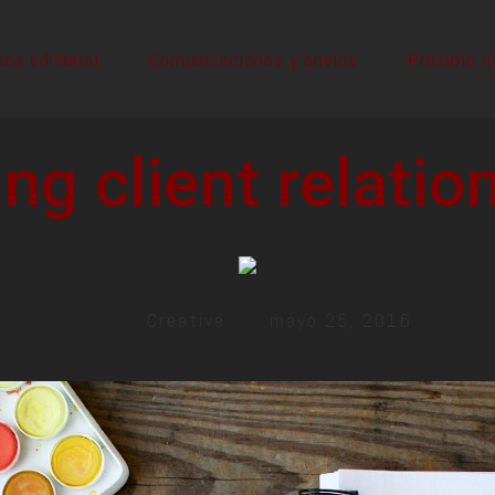
ica editorial
Comunicaciones y envíos
Próximo 
ng client relatio
Creative
mayo 25, 2016