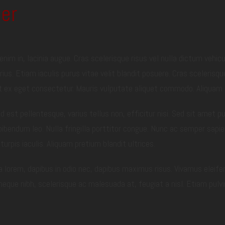
er
nim in, lacinia augue. Cras scelerisque risus vel nulla dictum vehi
rius. Etiam iaculis purus vitae velit blandit posuere. Cras sceleris
ex eget consectetur. Mauris vulputate aliquet commodo. Aliquam di
st pellentesque, varius tellus non, efficitur nisi. Sed sit amet pur
 bibendum leo. Nulla fringilla porttitor congue. Nunc ac semper sapie
rpis iaculis. Aliquam pretium blandit ultrices.
a lorem, dapibus in odio nec, dapibus maximus risus. Vivamus eleife
neque nibh, scelerisque ac malesuada at, feugiat a nisl. Etiam pulv