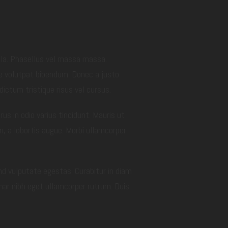
cula. Phasellus vel massa massa.
que volutpat bibendum. Donec a justo
ctum tristique risus vel cursus.
us in odio varius tincidunt. Mauris ut
n, a lobortis augue. Morbi ullamcorper
nd vulputate egestas. Curabitur in diam
inar nibh eget ullamcorper rutrum. Duis