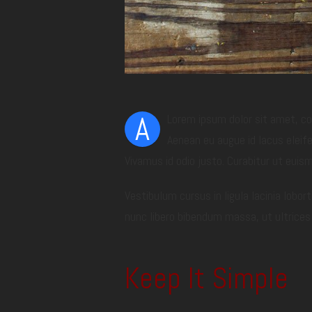
A
Lorem ipsum dolor sit amet, con
Aenean eu augue id lacus eleife
Vivamus id odio justo. Curabitur ut euis
Vestibulum cursus in ligula lacinia lobort
nunc libero bibendum massa, ut ultrices 
Keep It Simple