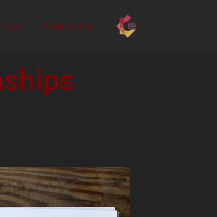
número
Publicaciones
nships