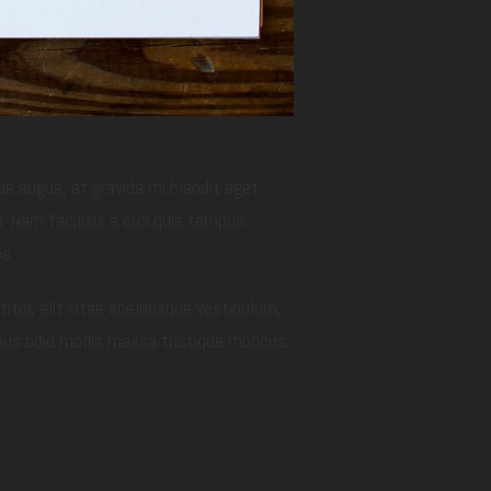
e augue, at gravida mi blandit eget.
. Nam facilisis a orci quis tempus.
s.
titor, elit vitae scelerisque vestibulum,
mus odio mollis massa tristique rhoncus.