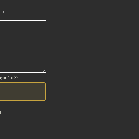
yor, 1 ó 3?
s