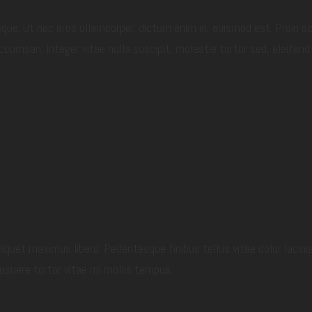
esque. Ut nec eros ullamcorper, dictum enim in, euismod est. Proin 
cumsan. Integer vitae nulla suscipit, molestie tortor sed, eleifen
liquet maximus libero. Pellentesque finibus tellus vitae dolor lacini
posuere tortor vitae mi mollis tempus.