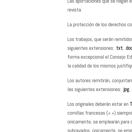
Las aportaciones que se hagan en
revista.
La protección de los derechos cor
Los trabajos, que serán remitidos
siguientes extensiones: .
txt
, .
do
forma excepcional el Consejo Edi
la calidad de los mismos justifiqu
Los autores remitirán, conjuntame
las siguientes extensiones: .
jpg
, 
Los originales deberán estar en
T
comillas francesas (« ») siempre
únicamente, se emplearán para ci
subrayados, únicamente, se emple