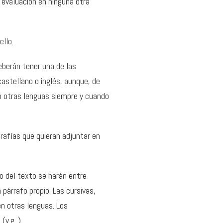
 evaluación en ninguna otra
ello.
deberán tener una de las
castellano o inglés, aunque, de
en otras lenguas siempre y cuando
grafías que quieran adjuntar en
ro del texto se harán entre
párrafo propio. Las cursivas,
n otras lenguas. Los
v.g. ).