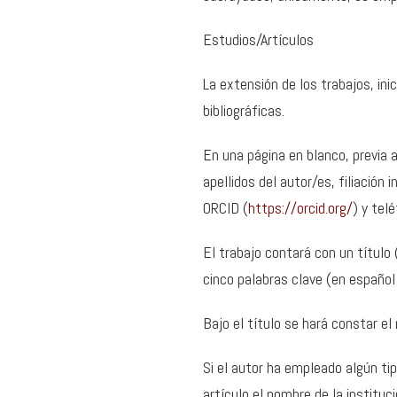
Estudios/Artículos
La extensión de los trabajos, ini
bibliográficas.
En una página en blanco, previa a
apellidos del autor/es, filiación 
ORCID (
https://orcid.org/
) y tel
El trabajo contará con un título 
cinco palabras clave (en español 
Bajo el título se hará constar el 
Si el autor ha empleado algún tipo
artículo el nombre de la instituci