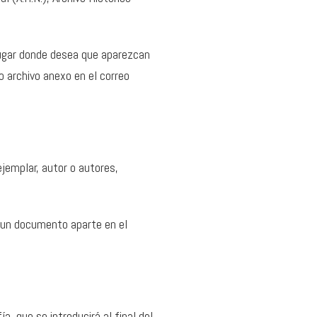
l lugar donde desea que aparezcan
mo archivo anexo en el correo
ejemplar, autor o autores,
 un documento aparte en el
ía, que se introducirá al final del