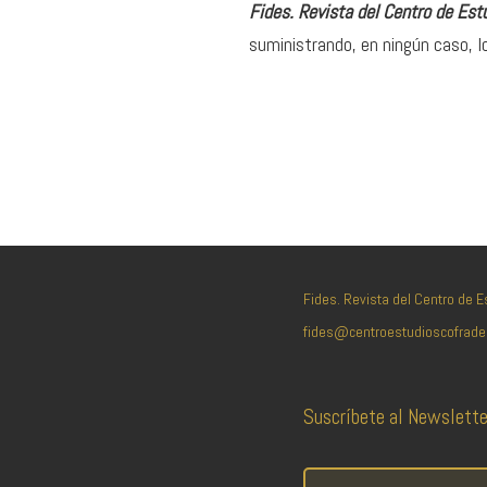
Fides. Revista del Centro de Est
suministrando, en ningún caso, l
Fides. Revista del Centro de 
fides@centroestudioscofrad
Suscríbete al Newslette