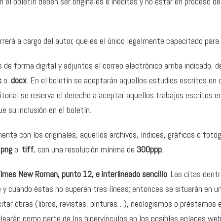
 el boletín deben ser originales e inéditas y no estar en proceso de
rerá a cargo del autor, que es el único legalmente capacitado para 
 de forma digital y adjuntos al correo electrónico arriba indicado, 
c
o .
docx
. En el boletín se aceptarán aquellos estudios escritos en 
torial se reserva el derecho a aceptar aquellos trabajos escritos 
e su inclusión en el boletín.
nte con los originales, aquellos archivos, índices, gráficos o foto
.
png
o .
tiff
, con una resolución mínima de
300ppp
.
imes New Roman, punto 12, e interlineado sencillo
. Las citas dent
 y cuando éstas no superen tres líneas; entonces se situarán en un 
tar obras (libros, revistas, pinturas…), neologismos o préstamos e
arán como parte de los hipervínculos en los posibles enlaces web (