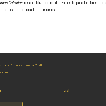
udios Cofrades
, serán utilizados exclusivamente para los fines dec
os datos proporcionados a terceros.
Estudios Cofrades Granada. 2020
es.com
Contacto
r