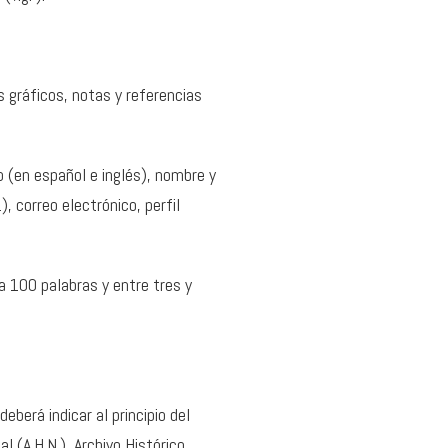
s gráficos, notas y referencias
o (en español e inglés), nombre y
), correo electrónico, perfil
 a 100 palabras y entre tres y
eberá indicar al principio del
l (A.H.N.), Archivo Histórico