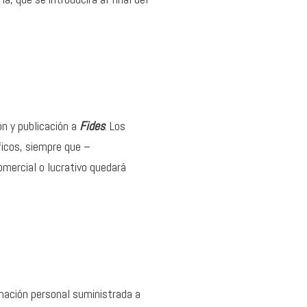
ón y publicación a
Fides
. Los
ficos, siempre que –
mercial o lucrativo quedará
rmación personal suministrada a