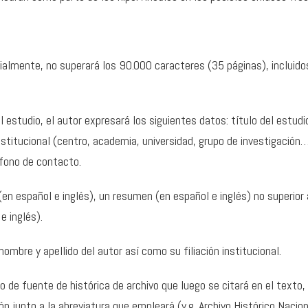
cialmente, no superará los 90.000 caracteres (35 páginas), incluido
l estudio, el autor expresará los siguientes datos: título del estudi
institucional (centro, academia, universidad, grupo de investigación…
éfono de contacto.
(en español e inglés), un resumen (en español e inglés) no superior
e inglés).
nombre y apellido del autor así como su filiación institucional.
 de fuente de histórica de archivo que luego se citará en el texto, d
ón junto a la abreviatura que empleará (v.g. Archivo Histórico Naciona