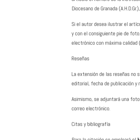
Diocesano de Granada (A.H.D.Gr.),
Si el autor desea ilustrar el art
y con el consiguiente pie de foto
electrónico con máxima calidad 
Reseñas
La extensión de las reseñas no su
editorial, fecha de publicación y
Asimismo, se adjuntará una foto
correo electrónico.
Citas y bibliografía
Para la citación se empleará el
M