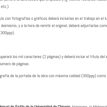
 etc.).
ículo con fotografías o gráficos deberá incluirlas en el trabajo en e
. Asimismo, y a la hora de remitir el original, deberá adjuntarlas co
(300ppp).
perará los mil caracteres (2 páginas) y deberá incluir el título del 
 número de páginas.
grafía de la portada de la obra con máxima calidad (300ppp) como
anual de Estilo de la Universidad de Chicago
. Asimismo, la bibliograf