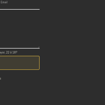
yor, 22 ó 18?
s