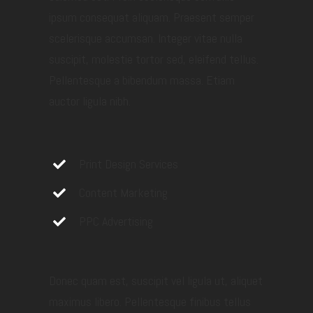
ipsum consequat aliquam. Praesent semper
scelerisque accumsan. Integer vitae nulla
suscipit, molestie tortor sed, eleifend tellus.
Pellentesque a bibendum massa. Etiam
auctor ligula nibh.
Print Design Services
Content Marketing
PPC Advertising
Donec quam est, suscipit vel ligula ut, aliquet
maximus libero. Pellentesque finibus tellus