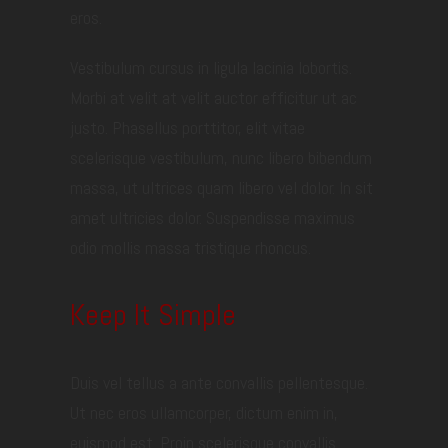
eros.
Vestibulum cursus in ligula lacinia lobortis.
Morbi at velit at velit auctor efficitur ut ac
justo. Phasellus porttitor, elit vitae
scelerisque vestibulum, nunc libero bibendum
massa, ut ultrices quam libero vel dolor. In sit
amet ultricies dolor. Suspendisse maximus
odio mollis massa tristique rhoncus.
Keep It Simple
Duis vel tellus a ante convallis pellentesque.
Ut nec eros ullamcorper, dictum enim in,
euismod est. Proin scelerisque convallis