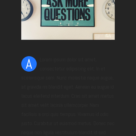
A
Lorem ipsum dolor sit amet,
consectetur adipiscing elit. In et
scelerisque sem. Nunc molestie neque augue,
at gravida mi blandit eget. Aenean eu augue id
lacus eleifend interdum. Cras sit amet metus
sit amet velit lacinia ullamcorper. Nam
facilisis a orci quis tempus. Vivamus id odio
justo. Curabitur ut euismod metus. Donec nec
neque non ligula vestibulum blandit id sed