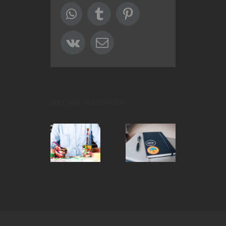
WhatsApp
Tumblr
Pinterest
Vk
Correo
electrónico
Artículos relacionados