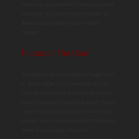
vitae dolor lacinia eleifend. Vivamus convallis
nunc ante, ac placerat turpis imperdiet in.
Aenean posuere tortor vitae mi mollis
tempus.
Focus on The User
Suspendisse eu lectus tempus, feugiat enim
in, lacinia augue. Cras scelerisque risus vel
nulla dictum vehicula. Phasellus vel massa
massa. Curabitur a turpis vitae ipsum tempor
varius. Etiam iaculis purus vitae velit blandit
posuere. Cras scelerisque volutpat bibendum.
Donec a justo sapien. Phasellus