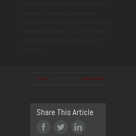
risus. Vivamus eleifend vulputate egestas.
Curabitur in diam eget lorem vehicula
scelerisque. Mauris neque nibh, scelerisque ac
malesuada at, feugiat a nisl. Etiam pulvinar
nibh eget ullamcorper rutrum. Duis nec
lobortis ex.
Por
fadmin
|
julio 18th, 2016
|
Latest Articles
Share This Article
Facebook
Twitter
LinkedIn