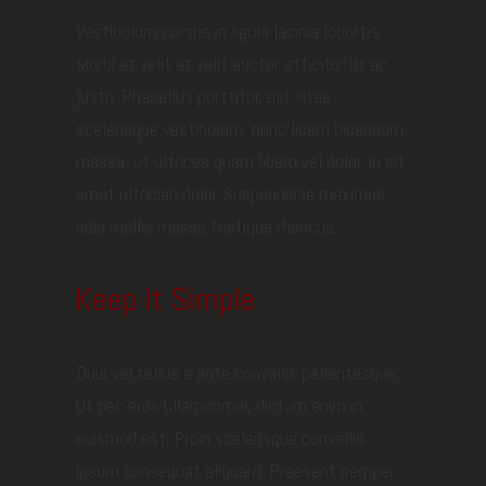
Vestibulum cursus in ligula lacinia lobortis.
Morbi at velit at velit auctor efficitur ut ac
justo. Phasellus porttitor, elit vitae
scelerisque vestibulum, nunc libero bibendum
massa, ut ultrices quam libero vel dolor. In sit
amet ultricies dolor. Suspendisse maximus
odio mollis massa tristique rhoncus.
Keep It Simple
Duis vel tellus a ante convallis pellentesque.
Ut nec eros ullamcorper, dictum enim in,
euismod est. Proin scelerisque convallis
ipsum consequat aliquam. Praesent semper