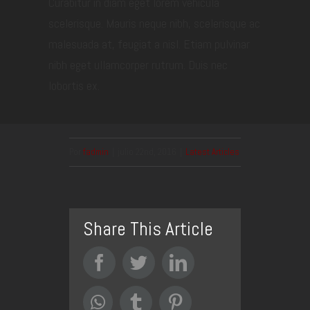
Curabitur in diam eget lorem vehicula
scelerisque. Mauris neque nibh, scelerisque ac
malesuada at, feugiat a nisl. Etiam pulvinar
nibh eget ullamcorper rutrum. Duis nec
lobortis ex.
Por
fadmin
|
julio 22nd, 2016
|
Latest Articles
Share This Article
Facebook
Twitter
LinkedIn
WhatsApp
Tumblr
Pinterest