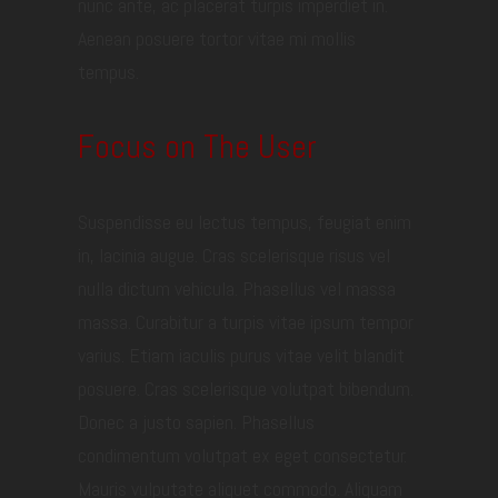
nunc ante, ac placerat turpis imperdiet in.
Aenean posuere tortor vitae mi mollis
tempus.
Focus on The User
Suspendisse eu lectus tempus, feugiat enim
in, lacinia augue. Cras scelerisque risus vel
nulla dictum vehicula. Phasellus vel massa
massa. Curabitur a turpis vitae ipsum tempor
varius. Etiam iaculis purus vitae velit blandit
posuere. Cras scelerisque volutpat bibendum.
Donec a justo sapien. Phasellus
condimentum volutpat ex eget consectetur.
Mauris vulputate aliquet commodo. Aliquam