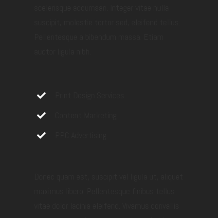
scelerisque accumsan. Integer vitae nulla
suscipit, molestie tortor sed, eleifend tellus.
Pellentesque a bibendum massa. Etiam
auctor ligula nibh.
Print Design Services
Content Marketing
PPC Advertising
Donec quam est, suscipit vel ligula ut, aliquet
maximus libero. Pellentesque finibus tellus
vitae dolor lacinia eleifend. Vivamus convallis