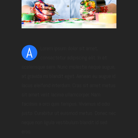
A
Lorem ipsum dolor sit amet,
consectetur adipiscing elit. In et
scelerisque sem. Nunc molestie neque augue,
at gravida mi blandit eget. Aenean eu augue id
lacus eleifend interdum. Cras sit amet metus
sit amet velit lacinia ullamcorper. Nam
facilisis a orci quis tempus. Vivamus id odio
justo. Curabitur ut euismod metus. Donec nec
neque non ligula vestibulum blandit id sed
eros.